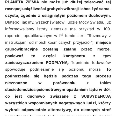
PLANETA ZIEMIA nie może już dłużej tolerować tej
rosnącej uciążliwości grubych wibracji i chce żyć sama,
czysta, zgodnie z osiągniętym poziomem duchowym.
Dlatego, jak my, wszechświatowi ludzie Mocy Światła, już
informowaliśmy istoty ziemskie (na przykład w 109.
st
raporcie, opublikowanym w I
tomie serii “Rozmowy z
instrukcjami od moich kosmicznych przyjaciół”),
miejsca
grubowibracyjne zostaną zalane przez morze,
ponieważ te części kontynentu z tym
zanieczyszczeniem PODPŁYNĄ.
Topnienie lodowców
spowoduje podniesienie się poziomu morza.
To
podnoszenie się będzie podczas tego procesu
nieznaczne w porównaniu z takim
stusiedemdziesięciometrowym
opadaniem lądu w dół,
co jest duchowo związane z SUBSYDENCJĄ
wszystkich wspomnianych negatywnych ludzi, którzy
wybrali odpowiednie alternatywy, do ciemnych stref