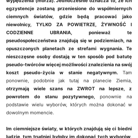
wypędzenia (morza). Jednocześnie oznacza to, że ich
egzystencje zostaną przeniesione do współmiernych
ciemnych światów, gdzie będą pracować jako
niewolnicy, TYLKO ZA POWIETRZE, ŻYWNOŚĆ I
CODZIENNE UBRANIA, ponieważ te
pseudospołeczeństwa znajdują się w podziemiach, na
opuszczonych planetach ze strefami wygnania. Te
nieszczęsne osoby dostają w ten sposób pod batutę
pseudo-twórców więcej możliwości znalezienia na swój
koszt pseudo-życia w stanie negatywnym.
Tam
ponownie, podobnie jak tutaj na planecie Ziemia,
otrzymają wiele szans na ZWROT na lepsze, z
powrotem do stanu pozytywnego,
ponownie na
podstawie wielu wyborów, których można dokonać w
dowolnym momencie.
Im ciemniejsze światy, w których znajdują się ci biedni
ludzie, tym trudniej byłoby im dokonać tych wyborów,