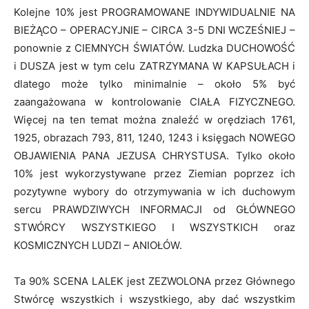
Kolejne 10% jest PROGRAMOWANE INDYWIDUALNIE NA
BIEŻĄCO – OPERACYJNIE – CIRCA 3-5 DNI WCZEŚNIEJ –
ponownie z CIEMNYCH ŚWIATÓW. Ludzka DUCHOWOŚĆ
i DUSZA jest w tym celu ZATRZYMANA W KAPSUŁACH i
dlatego może tylko minimalnie – około 5% być
zaangażowana w kontrolowanie CIAŁA FIZYCZNEGO.
Więcej na ten temat można znaleźć w orędziach 1761,
1925, obrazach 793, 811, 1240, 1243 i księgach NOWEGO
OBJAWIENIA PANA JEZUSA CHRYSTUSA. Tylko około
10% jest wykorzystywane przez Ziemian poprzez ich
pozytywne wybory do otrzymywania w ich duchowym
sercu PRAWDZIWYCH INFORMACJI od GŁÓWNEGO
STWÓRCY WSZYSTKIEGO I WSZYSTKICH oraz
KOSMICZNYCH LUDZI – ANIOŁÓW.
Ta 90% SCENA LALEK jest ZEZWOLONA przez Głównego
Stwórcę wszystkich i wszystkiego, aby dać wszystkim