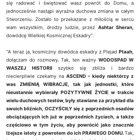
się radować i świętować wasz powrót do Domu, a
jednocześnie nastąpi wyraźna duchowa zmiana w całym
Stworzeniu. Zostało to przekazane z miłością w sercu
wam wszystkim, drodzy ludzie, przez
Ashtar Sheran,
dowódcę Wielkiej Kosmicznej Eskadry”.
“A teraz ja, kosmiczny dowódca eskadry z Plejad
Ptaah,
dołączam do rozmowy. Tak, ten ważny
WODOSPAD W
WASZEJ HISTORII
szybko się zbliża i bardzo
niecierpliwie czekamy na
ASCEND
–
kiedy niektórzy z
was ZMIENIĄ WIBRACJE, tak jak jednostki, które
nieustannie wybierały POZYTYWNE ŻYCIE w trakcie
wielu duchowych testów, były stawiane za przykład dla
swoich bliźnich, OCZYŚCIŁY się z poprzednich osadów
obciążających ich już w poprzednich życiach, a także
częściowo w tym życiu, aby powrócić jako znacznie
lżejsze istoty z powrotem do ich PRAWEGO DOMU.
Tak,