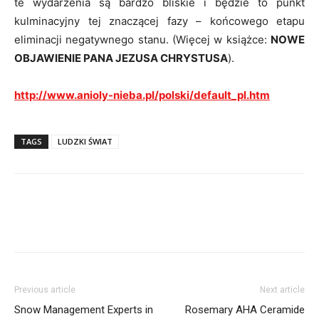
te wydarzenia są bardzo bliskie i będzie to punkt
kulminacyjny tej znaczącej fazy – końcowego etapu
eliminacji negatywnego stanu. (Więcej w książce:
NOWE
OBJAWIENIE PANA JEZUSA CHRYSTUSA
).
http://www.anioly-nieba.pl/polski/default_pl.htm
TAGS
LUDZKI ŚWIAT
Previous article
Next article
Snow Management Experts in
Rosemary AHA Ceramide