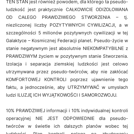
TEN STAN jest również powodem, dla którego ta pseudo-
ludzkość jest praktycznie CAŁKOWICIE ODIZOLOWANA
OD CAŁEGO PRAWDZIWEGO STWORZENIA – tj.
niezliczonej liczby POZYTYWNYCH CYWILIZACJI, a w
szczególności 5 milionów pozytywnych cywilizacji w tej
Galaktyce – Kosmicznej Federacji planet. Pseudo-życie w
stanie negatywnym jest absolutnie NIEKOMPATYBILNE z
PRAWDZIWYM życiem w pozytywnym stanie Stworzenia.
Izolacja i separacja ziemskiej ludzkości jest celowo
utrzymywana przez pseudo-twórców, aby nie zakłócać
KOMFORTOWEJ KONTROLI poprzez ujawnienie tego
faktu, a jednocześnie, aby UTRZYMYWAĆ w umysłach
ludzi ILUZJĘ ICH WYJĄTKOWOŚCI I SAMOROZWOJU.
10% PRAWDZIWEJ informacji i 10% indywidualnej kontroli
operacyjnej NIE JEST ODPOWIEDNIE dla pseudo-
twórców w świetle ich dalszych planów wobec tej
ludzkości. Plan kontroli polega na zbudowaniu